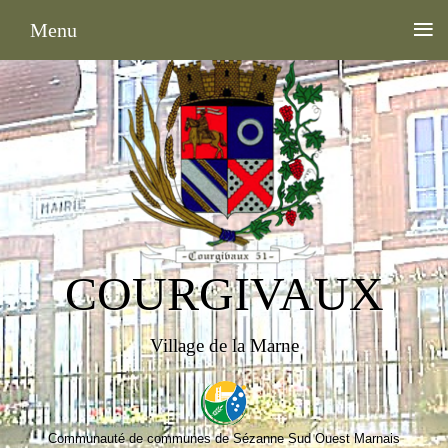
≡
Menu
COURGIVAUX
Village de la Marne
Communauté de communes de Sézanne Sud Ouest Marnais