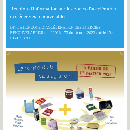
Réunion d'information sur les zones d'accélération
des énergies renouvelables
INVITATIONZONE D’ACCÉLÉRATION DES ÉNERGIES
RENOUVELABLESLoi n° 2023-175 du 10 mars 2023 article 15et
L141-5-3 du…