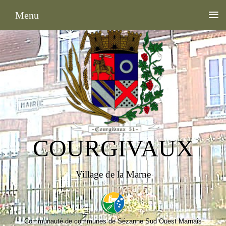
≡
Menu
COURGIVAUX
Village de la Marne
Communauté de communes de Sézanne Sud Ouest Marnais