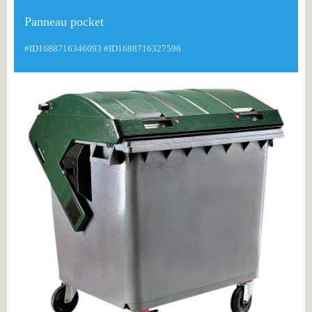
Panneau pocket
#ID1688716346093 #ID1688716327596